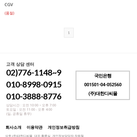
CGV
(품절)
1
고객 상담 센터
02)776-1148~9
국민은행
010-8998-0915
001501-04-052560
(주)대한디씨몰
010-3888-8776
상담시간 : 오전 10:00 ~ 오후 7:00
토요일 : 오전 11:00 - 오후 4:00
(일, 공휴일 휴무)
회사소개
이용약관
개인정보취급방침
상호:(주)대한디씨몰 대표:황륜실 개인정보담당자:장희철