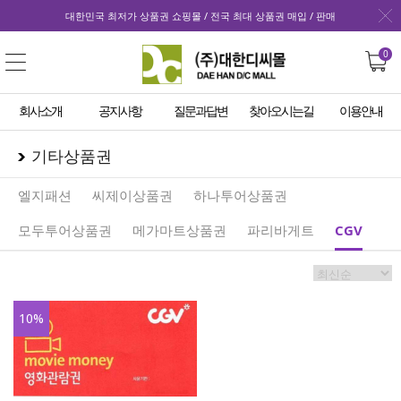
대한민국 최저가 상품권 쇼핑몰 / 전국 최대 상품권 매입 / 판매
0
회사소개
공지사항
질문과답변
찾아오시는길
이용안내
기타상품권
엘지패션
씨제이상품권
하나투어상품권
모두투어상품권
메가마트상품권
파리바게트
CGV
10
%