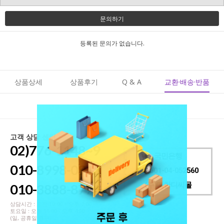
문의하기
등록된 문의가 없습니다.
상품상세
상품후기
Q & A
교환·배송·반품
고객 상담 센터
02)776-1148~9
국민은행
010-8998-0915
001501-04-052560
(주)대한디씨몰
010-3888-8776
상담시간 : 오전 10:00 ~ 오후 7:00
토요일 : 오전 11:00 - 오후 4:00
(일, 공휴일 휴무)