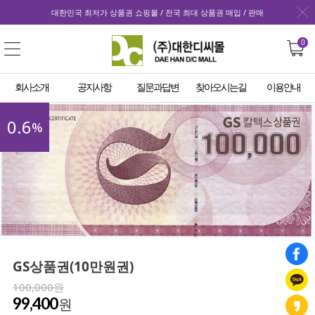
대한민국 최저가 상품권 쇼핑몰 / 전국 최대 상품권 매입 / 판매
0
회사소개
공지사항
질문과답변
찾아오시는길
이용안내
0.6
%
GS상품권(10만원권)
100,000원
99,400
원