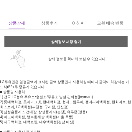
상품상세
상품후기
Q & A
교환·배송·반품
상세정보 새창 열기
상세 정보를 확대해 보실 수 있습니다.
LG주유권은 일정금액이 표시된 금액 상품권과 사용하실 때마다 금액이 차감되는 카
드식(P.P) 두 종류가 있습니다.
■ 상품권 사용처
1) 전국 LG정유 주유소/충전소/주유소 병설 편의점(Joymart)
2) 롯데백화점, 롯데마그넷, 현대백화점, 현대드림투어, 갤러리아백화점, 한화마트, 한
화스토아, LG백화점(부천점, 구리점, 안산점)
3) 삼성홈플러스 전매장, 삼성플라자(분당), 유투존(명동)
4) 미도파백화점, 행복한세상 백화점(서울 목동)
5) 대구백화점, 대백쇼핑, 대우백화점(경남 마산)
■ 상품권 사용시 주의사항