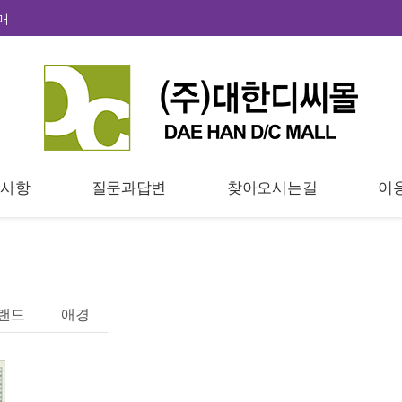
매
지사항
질문과답변
찾아오시는길
이
랜드
애경