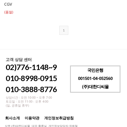
CGV
(품절)
1
고객 상담 센터
02)776-1148~9
국민은행
010-8998-0915
001501-04-052560
(주)대한디씨몰
010-3888-8776
상담시간 : 오전 10:00 ~ 오후 7:00
토요일 : 오전 11:00 - 오후 4:00
(일, 공휴일 휴무)
회사소개
이용약관
개인정보취급방침
상호:(주)대한디씨몰 대표:황륜실 개인정보담당자:장희철