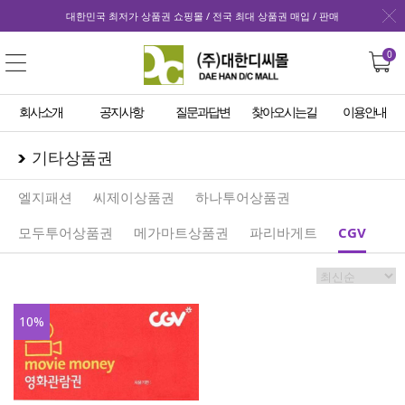
대한민국 최저가 상품권 쇼핑몰 / 전국 최대 상품권 매입 / 판매
0
회사소개
공지사항
질문과답변
찾아오시는길
이용안내
기타상품권
엘지패션
씨제이상품권
하나투어상품권
모두투어상품권
메가마트상품권
파리바게트
CGV
10
%