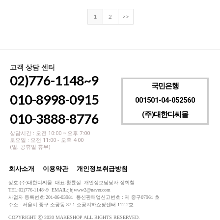
1
2
>>
고객 상담 센터
02)776-1148~9
국민은행
010-8998-0915
001501-04-052560
(주)대한디씨몰
010-3888-8776
상담시간 : 오전 10:00 ~ 오후 7:00
토요일 : 오전 11:00 - 오후 4:00
(일, 공휴일 휴무)
회사소개
이용약관
개인정보취급방침
상호:(주)대한디씨몰 대표:황륜실 개인정보담당자:장희철
TEL:02)776-1148~9 EMAIL:jhjwww2@naver.com
사업자 등록번호:201-86-03981 통신판매업신고번호 : 제 중구07961 호
주소 : 서울시 중구 소공동 87-1 소공지하쇼핑센터 112-2호
COPYRIGHT ⓒ 2020 MAKESHOP ALL RIGHTS RESERVED.