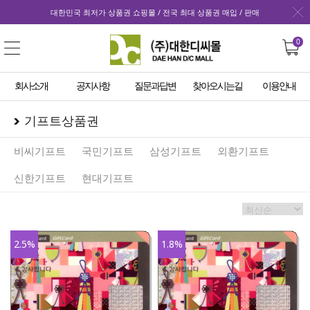
대한민국 최저가 상품권 쇼핑몰 / 전국 최대 상품권 매입 / 판매
0
회사소개
공지사항
질문과답변
찾아오시는길
이용안내
기프트상품권
비씨기프트
국민기프트
삼성기프트
외환기프트
신한기프트
현대기프트
2.5
%
1.8
%