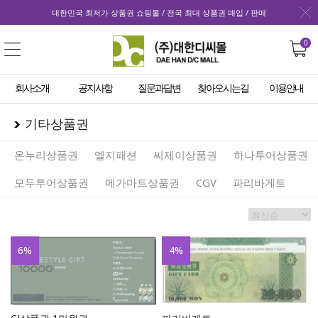
대한민국 최저가 상품권 쇼핑몰 / 전국 최대 상품권 매입 / 판매
0
회사소개
공지사항
질문과답변
찾아오시는길
이용안내
기타상품권
온누리상품권
엘지패션
씨제이상품권
하나투어상품권
모두투어상품권
메가마트상품권
CGV
파리바게트
6
%
4
%