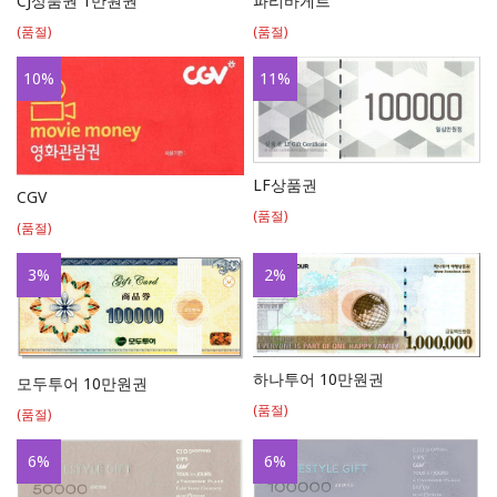
파리바게트
CJ상품권 1만원권
(품절)
(품절)
10
%
11
%
LF상품권
CGV
(품절)
(품절)
3
%
2
%
하나투어 10만원권
모두투어 10만원권
(품절)
(품절)
6
%
6
%