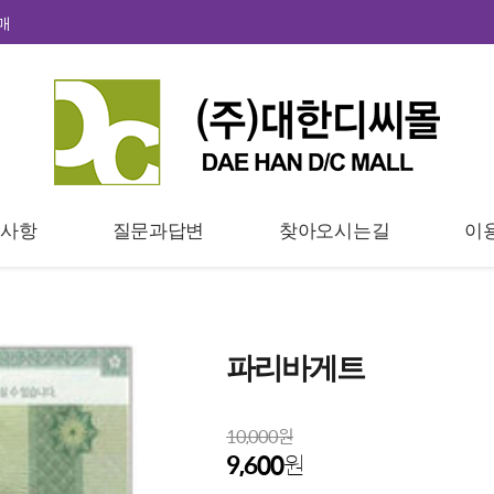
매
지사항
질문과답변
찾아오시는길
이
파리바게트
10,000원
9,600
원