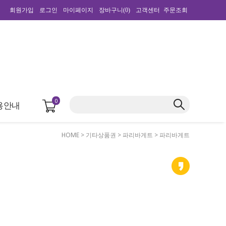
회원가입
로그인
마이페이지
장바구니(
0
)
고객센터
주문조회
0
용안내
HOME
>
기타상품권
>
파리바게트
> 파리바게트