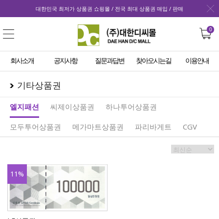
대한민국 최저가 상품권 쇼핑몰 / 전국 최대 상품권 매입 / 판매
0
회사소개
공지사항
질문과답변
찾아오시는길
이용안내
기타상품권
엘지패션
씨제이상품권
하나투어상품권
모두투어상품권
메가마트상품권
파리바게트
CGV
11
%