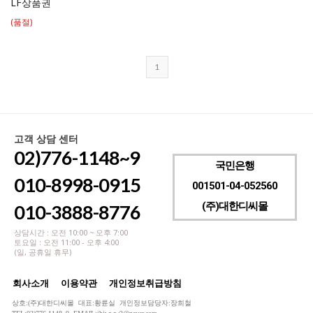
LF상품권
(품절)
1
고객 상담 센터
02)776-1148~9
국민은행
010-8998-0915
001501-04-052560
(주)대한디씨몰
010-3888-8776
상담시간 : 오전 10:00 ~ 오후 7:00
토요일 : 오전 11:00 - 오후 4:00
(일, 공휴일 휴무)
회사소개
이용약관
개인정보취급방침
상호:(주)대한디씨몰 대표:황륜실 개인정보담당자:장희철